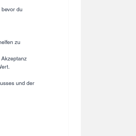
 bevor du 
elfen zu 
e, Akzeptanz 
ert. 
lusses und der 