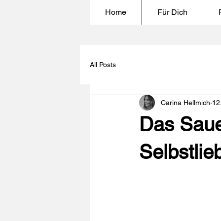
Home
Für Dich
All Posts
Carina Hellmich
12
Das Saue
Selbstlie